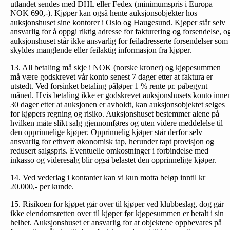
utlandet sendes med DHL eller Fedex (minimumspris i Europa
NOK 690,-). Kjøper kan også hente auksjonsobjekter hos
auksjonshuset sine kontorer i Oslo og Haugesund. Kjøper står selv
ansvarlig for å oppgi riktig adresse for fakturering og forsendelse, o
auksjonshuset står ikke ansvarlig for feiladresserte forsendelser som
skyldes manglende eller feilaktig informasjon fra kjøper.
13. All betaling må skje i NOK (norske kroner) og kjøpesummen
må være godskrevet vår konto senest 7 dager etter at faktura er
utstedt. Ved forsinket betaling påløper 1 % rente pr. påbegynt
måned. Hvis betaling ikke er godskrevet auksjonshusets konto inne
30 dager etter at auksjonen er avholdt, kan auksjonsobjektet selges
for kjøpers regning og risiko. Auksjonshuset bestemmer alene på
hvilken måte slikt salg gjennomføres og uten videre meddelelse til
den opprinnelige kjøper. Opprinnelig kjøper står derfor selv
ansvarlig for ethvert økonomisk tap, herunder tapt provisjon og
redusert salgspris. Eventuelle omkostninger i forbindelse med
inkasso og videresalg blir også belastet den opprinnelige kjøper.
14. Ved vederlag i kontanter kan vi kun motta beløp inntil kr
20.000,- per kunde.
15. Risikoen for kjøpet går over til kjøper ved klubbeslag, dog går
ikke eiendomsretten over til kjøper før kjøpesummen er betalt i sin
helhet. Auksjonshuset er ansvarlig for at objektene oppbevares på