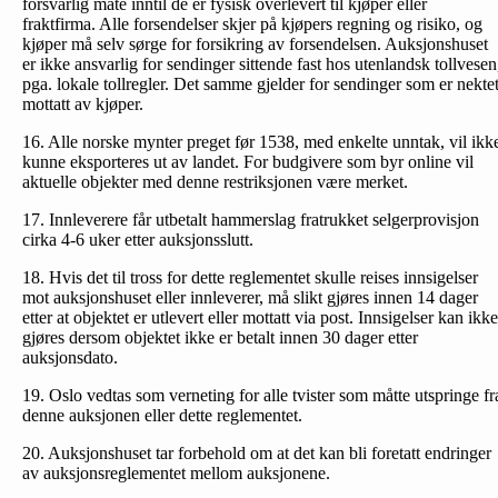
forsvarlig måte inntil de er fysisk overlevert til kjøper eller
fraktfirma. Alle forsendelser skjer på kjøpers regning og risiko, og
kjøper må selv sørge for forsikring av forsendelsen. Auksjonshuset
er ikke ansvarlig for sendinger sittende fast hos utenlandsk tollvesen
pga. lokale tollregler. Det samme gjelder for sendinger som er nekte
mottatt av kjøper.
16. Alle norske mynter preget før 1538, med enkelte unntak, vil ikk
kunne eksporteres ut av landet. For budgivere som byr online vil
aktuelle objekter med denne restriksjonen være merket.
17. Innleverere får utbetalt hammerslag fratrukket selgerprovisjon
cirka 4-6 uker etter auksjonsslutt.
18. Hvis det til tross for dette reglementet skulle reises inn­sigelser
mot auksjonshuset eller innleverer, må slikt gjøres innen 14 dager
etter at objektet er utlevert eller mottatt via post. Innsigelser kan ikke
gjøres dersom objektet ikke er betalt innen 30 dager etter
auksjonsdato.
19. Oslo vedtas som verneting for alle tvister som måtte utspringe fr
denne auksjonen eller dette reglementet.
20. Auksjonshuset tar forbehold om at det kan bli foretatt endringer
av auksjonsreglementet mellom auksjonene.