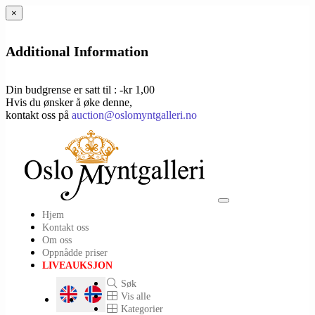
×
Additional Information
Din budgrense er satt til : -kr 1,00
Hvis du ønsker å øke denne,
kontakt oss på
auction@oslomyntgalleri.no
Toggle
Hjem
navigation
Kontakt oss
Om oss
Oppnådde priser
LIVEAUKSJON
Søk
Vis alle
Kategorier