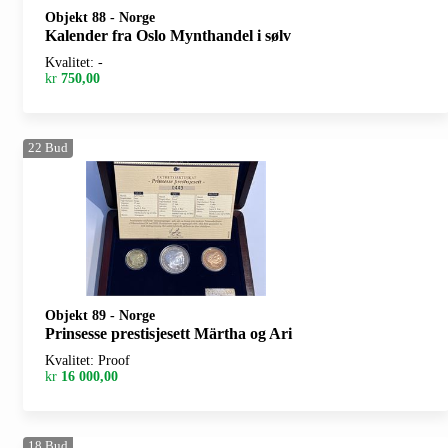
Objekt 88
-
Norge
Kalender fra Oslo Mynthandel i sølv
Kvalitet: -
kr
750,00
22
Bud
Objekt 89
-
Norge
Prinsesse prestisjesett Märtha og Ari
Kvalitet: Proof
kr
16 000,00
18
Bud