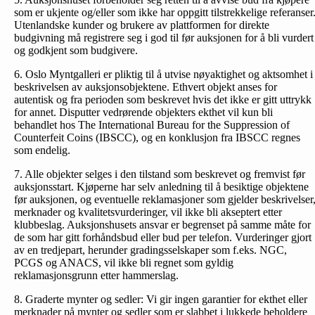
som er ukjente og/eller som ikke har oppgitt tilstrekkelige referanser
Utenlandske kunder og brukere av plattformen for direkte
budgivning må registrere seg i god til før auksjonen for å bli vurdert
og godkjent som budgivere.
6. Oslo Myntgalleri er pliktig til å utvise nøyaktighet og aktsomhet i
beskrivelsen av auksjonsobjektene. Ethvert objekt anses for
autentisk og fra perioden som beskrevet hvis det ikke er gitt uttrykk
for annet. Disputter vedrørende objekters ekthet vil kun bli
behandlet hos The International Bureau for the Suppression of
Counterfeit Coins (IBSCC), og en konklusjon fra IBSCC regnes
som endelig.
7. Alle objekter selges i den tilstand som beskrevet og fremvist før
auksjonsstart. Kjøperne har selv anledning til å besiktige objektene
før auksjonen, og eventuelle reklamasjoner som gjelder beskrivelser
merknader og kvalitetsvurderinger, vil ikke bli akseptert etter
klubbeslag. Auksjonshusets ansvar er begrenset på samme måte for
de som har gitt forhåndsbud eller bud per telefon. Vurderinger gjort
av en tredjepart, herunder gradingsselskaper som f.eks. NGC,
PCGS og ANACS, vil ikke bli regnet som gyldig
reklamasjonsgrunn etter hammerslag.
8. Graderte mynter og sedler: Vi gir ingen garantier for ekthet eller
merknader på mynter og sedler som er slabbet i lukkede beholdere