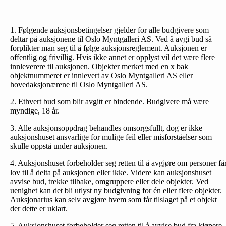
1. Følgende auksjonsbetingelser gjelder for alle budgivere som
deltar på auksjonene til Oslo Myntgalleri AS. Ved å avgi bud så
forplikter man seg til å følge auksjonsreglement. Auksjonen er
offentlig og frivillig. Hvis ikke annet er opplyst vil det være flere
innleverere til auksjonen. Objekter merket med en x bak
objektnummeret er innlevert av Oslo Myntgalleri AS eller
hovedaksjonærene til Oslo Myntgalleri AS.
2. Ethvert bud som blir avgitt er bindende. Budgivere må være
myndige, 18 år.
3. Alle auksjonsoppdrag behandles omsorgsfullt, dog er ikke
auksjonshuset ansvarlige for mulige feil eller misforståelser som
skulle oppstå under auksjonen.
4. Auksjonshuset forbeholder seg retten til å avgjøre om personer få
lov til å delta på auksjonen eller ikke. Videre kan auksjonshuset
avvise bud, trekke tilbake, omgruppere eller dele objekter. Ved
uenighet kan det bli utlyst ny budgivning for én eller flere objekter.
Auksjonarius kan selv avgjøre hvem som får tilslaget på et objekt
der dette er uklart.
5. Auksjonshuset forbeholder seg retten til å avvise bud fra kjøpere