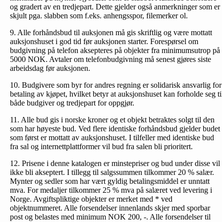
og gradert av en tredjepart. Dette gjelder også anmerkninger som er
skjult pga. slabben som f.eks. anhengsspor, filemerker ol.
9. Alle forhåndsbud til auksjonen må gis skriftlig og være mottatt
auksjonshuset i god tid før auksjonen starter. Forespørsel om
budgivning på telefon aksepteres på objekter fra minimumsutrop på
5000 NOK. Avtaler om telefonbud­givning må senest gjøres siste
arbeidsdag før auksjonen.
10. Budgivere som byr for andres regning er solidarisk ansvarlig for
betaling av kjøpet, hvilket betyr at auksjonshuset kan forholde seg ti
både budgiver og tredjepart for oppgjør.
11. Alle bud gis i norske kroner og et objekt betraktes solgt til den
som har høyeste bud. Ved flere identiske forhåndsbud gjelder budet
som først er mottatt av auksjonshuset. I tilfeller med identiske bud
fra sal og internettplattformer vil bud fra salen bli prioritert.
12. Prisene i denne katalogen er minstepriser og bud under disse vil
ikke bli akseptert. I tillegg til salgssummen tilkommer 20 % salær.
Mynter og sedler som har vært gyldig betalingsmiddel er unntatt
mva. For medaljer tilkommer 25 % mva på salæret ved levering i
Norge. Avgiftspliktige objekter er merket med * ved
objektnummeret. Alle forsendelser innenlands skjer med sporbar
post og belastes med minimum NOK 200, -. Alle forsendelser til