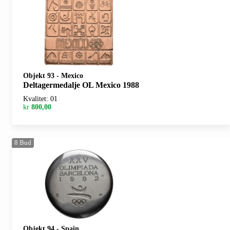
Objekt 93
-
Mexico
Deltagermedalje OL Mexico 1988
Kvalitet: 01
kr
800,00
8
Bud
Objekt 94
-
Spain