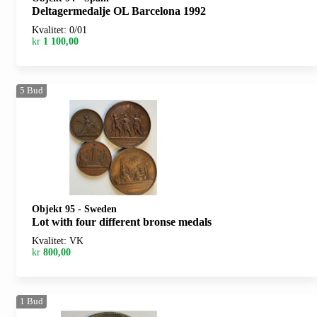
Deltagermedalje OL Barcelona 1992
Kvalitet: 0/01
kr
1 100,00
5
Bud
Objekt 95
-
Sweden
Lot with four different bronse medals
Kvalitet: VK
kr
800,00
1
Bud