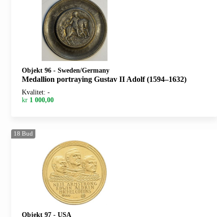
Objekt 96
-
Sweden/Germany
Medallion portraying Gustav II Adolf (1594–1632)
Kvalitet: -
kr
1 000,00
18
Bud
Objekt 97
-
USA