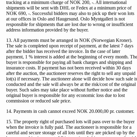
tracking at a minimum charge of NOK 200, -. All international
shipments will be sent with DHL or Fedex at a minimum price of
NOK 690, -. Successful bidders may also to pick up their won lots
at our offices in Oslo and Haugesund. Oslo Myntgalleri is not
responsible for shipments that are lost due to wrong or insufficient
address information provided by the buyer.
13. All payments must be arranged in NOK (Norwegian Kroner).
The sale is completed upon receipt of payment, at the latest 7 days
after the bidder has received the invoice. In the case of later
payment, 1 % interest is added at the beginning of every month. Th
buyer is responsible for paying all bank charges and shipping and
insurance costs. If payment has not been received within 30 days
after the auction, the auctioneer reserves the right to sell any unpaid
lot(s) if necessary. The auctioneer alone will decide how such sale i
conducted and the sale will always be at the risk/cost of the original
buyer. Such sales may take place without further notice and the
original buyer is responsible for any economic loss due to lost
commission or reduced sale price.
14. Payments in cash cannot exceed NOK 20.000,00 pr. customer.
15. The property right of purchased lots will pass over to the buyer
when the invoice is fully paid. The auctioneer is responsible for a
careful and secure storage of all lots until they are picked up by the