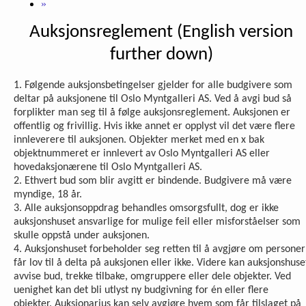
»
Auksjonsreglement (English version
further down)
1. Følgende auksjonsbetingelser gjelder for alle budgivere som
deltar på auksjonene til Oslo Myntgalleri AS. Ved å avgi bud så
forplikter man seg til å følge auksjonsreglement. Auksjonen er
offentlig og frivillig. Hvis ikke annet er opplyst vil det være flere
innleverere til auksjonen. Objekter merket med en x bak
objektnummeret er innlevert av Oslo Myntgalleri AS eller
hovedaksjonærene til Oslo Myntgalleri AS.
2. Ethvert bud som blir avgitt er bindende. Budgivere må være
myndige, 18 år.
3. Alle auksjonsoppdrag behandles omsorgsfullt, dog er ikke
auksjonshuset ansvarlige for mulige feil eller misforståelser som
skulle oppstå under auksjonen.
4. Auksjonshuset forbeholder seg retten til å avgjøre om personer
får lov til å delta på auksjonen eller ikke. Videre kan auksjonshuse
avvise bud, trekke tilbake, omgruppere eller dele objekter. Ved
uenighet kan det bli utlyst ny budgivning for én eller flere
objekter. Auksjonarius kan selv avgjøre hvem som får tilslaget på