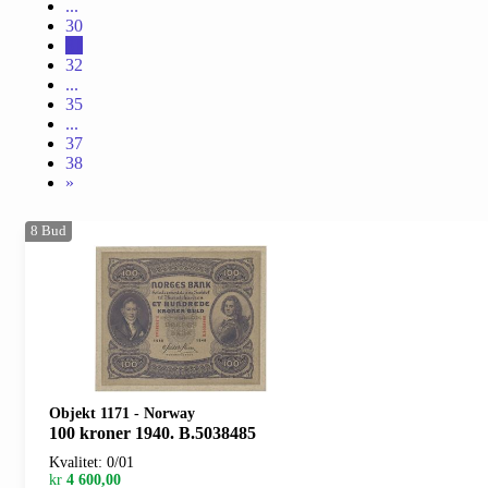
...
30
31
32
...
35
...
37
38
»
8
Bud
Objekt 1171
-
Norway
100 kroner 1940. B.5038485
Kvalitet: 0/01
kr
4 600,00