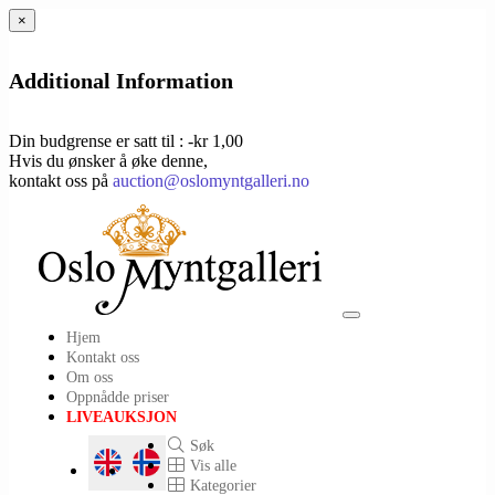
×
Additional Information
Din budgrense er satt til : -kr 1,00
Hvis du ønsker å øke denne,
kontakt oss på
auction@oslomyntgalleri.no
Toggle
Hjem
navigation
Kontakt oss
Om oss
Oppnådde priser
LIVEAUKSJON
Søk
Vis alle
Kategorier