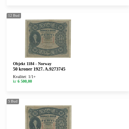
12
Bud
Objekt 1184
-
Norway
50 kroner 1927. A.9273745
Kvalitet: 1/1+
kr
6 500,00
5
Bud