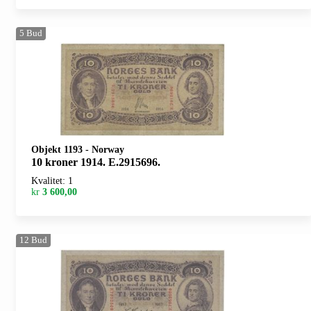
5
Bud
Objekt 1193
-
Norway
10 kroner 1914. E.2915696.
Kvalitet: 1
kr
3 600,00
12
Bud