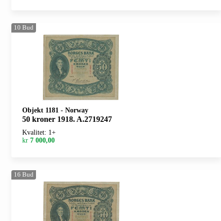
10
Bud
Objekt 1181
-
Norway
50 kroner 1918. A.2719247
Kvalitet: 1+
kr
7 000,00
16
Bud