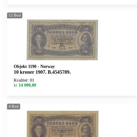
12
Bud
Objekt 1190
-
Norway
10 kroner 1907. B.4545789.
Kvalitet: 01
kr
14 000,00
4
Bud