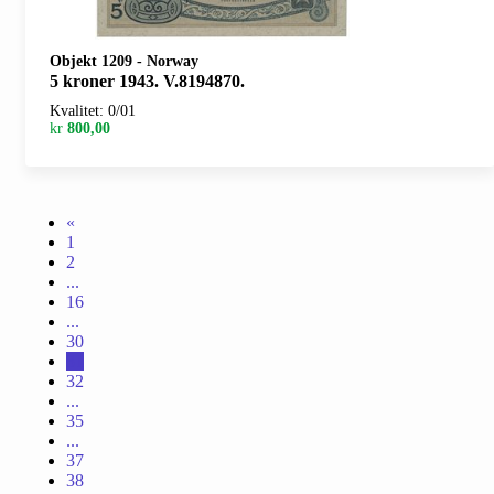
Objekt 1209
-
Norway
5 kroner 1943. V.8194870.
Kvalitet: 0/01
kr
800,00
«
1
2
...
16
...
30
31
32
...
35
...
37
38