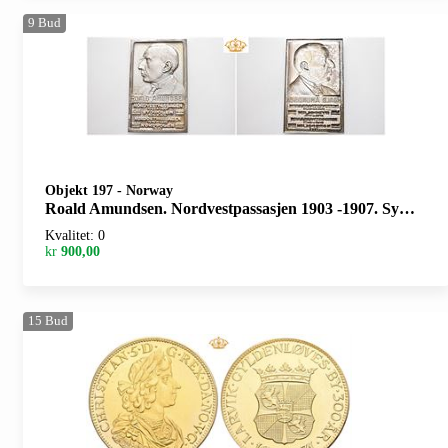
9
Bud
Objekt 197
-
Norway
Roald Amundsen. Nordvestpassasjen 1903 -1907. Sydpolen 1910-1912. Nordøstpassasjen 1918-1920. Nordpolen 1926. Plakett. Rui. Forsølvet. 47x77 mm
Kvalitet: 0
kr
900,00
15
Bud