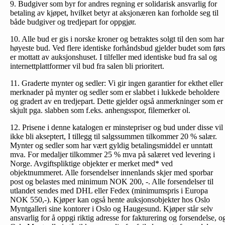
9. Budgiver som byr for andres regning er solidarisk ansvarlig for
betaling av kjøpet, hvilket betyr at aksjonæren kan forholde seg til
både budgiver og tredjepart for oppgjør.
10. Alle bud er gis i norske kroner og betraktes solgt til den som har
høyeste bud. Ved flere identiske forhåndsbud gjelder budet som førs
er mottatt av auksjonshuset. I tilfeller med identiske bud fra sal og
internettplattformer vil bud fra salen bli prioritert.
11. Graderte mynter og sedler: Vi gir ingen garantier for ekthet eller
merknader på mynter og sedler som er slabbet i lukkede beholdere
og gradert av en tredjepart. Dette gjelder også anmerkninger som er
skjult pga. slabben som f.eks. anhengsspor, filemerker ol.
12. Prisene i denne katalogen er minstepriser og bud under disse vil
ikke bli akseptert, I tillegg til salgssummen tilkommer 20 % salær.
Mynter og sedler som har vært gyldig betalingsmiddel er unntatt
mva. For medaljer tilkommer 25 % mva på salæret ved levering i
Norge. Avgiftspliktige objekter er merket med* ved
objektnummeret. Alle forsendelser innenlands skjer med sporbar
post og belastes med minimum NOK 200, -. Alle forsendelser til
utlandet sendes med DHL eller Fedex (minimumspris i Europa
NOK 550,-). Kjøper kan også hente auksjonsobjekter hos Oslo
Myntgalleri sine kontorer i Oslo og Haugesund. Kjøper står selv
ansvarlig for å oppgi riktig adresse for fakturering og forsendelse, o