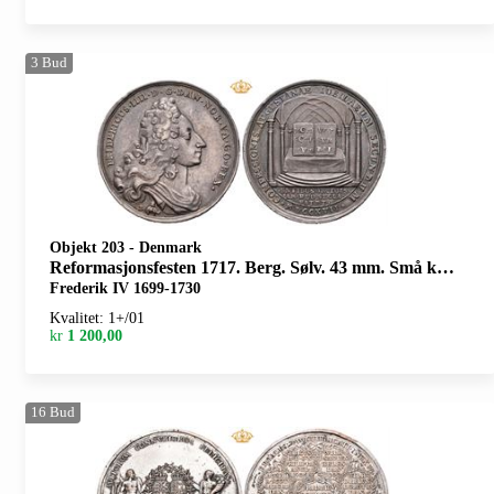
3
Bud
Objekt 203
-
Denmark
Reformasjonsfesten 1717. Berg. Sølv. 43 mm. Små kantskader/minor edge nicks
Frederik IV 1699-1730
Kvalitet: 1+/01
kr
1 200,00
16
Bud