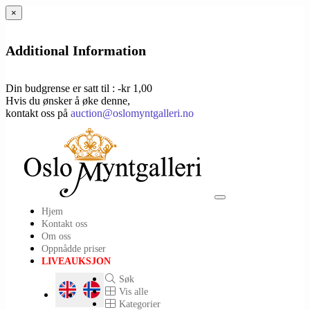
×
Additional Information
Din budgrense er satt til : -kr 1,00
Hvis du ønsker å øke denne,
kontakt oss på
auction@oslomyntgalleri.no
Toggle
Hjem
navigation
Kontakt oss
Om oss
Oppnådde priser
LIVEAUKSJON
Søk
Vis alle
Kategorier