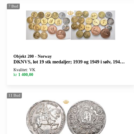
7
Bud
Objekt 200
-
Norway
DKNVS, lot 19 stk medaljer; 1939 og 1949 i sølv, 1945 i zink. Resten i messing
Kvalitet: VK
kr
1 400,00
11
Bud