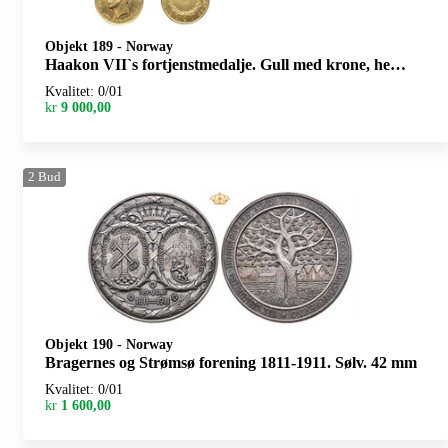
Objekt 189
-
Norway
Haakon VII`s fortjenstmedalje. Gull med krone, hempe og bånd. 28 mm. I originalt etui med defekt
Kvalitet: 0/01
kr
9 000,00
2
Bud
Objekt 190
-
Norway
Bragernes og Strømsø forening 1811-1911. Sølv. 42 mm
Kvalitet: 0/01
kr
1 600,00