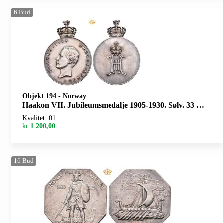
6
Bud
Objekt 194
-
Norway
Haakon VII. Jubileumsmedalje 1905-1930. Sølv. 33 mm. Lett renset på advers/slightly cleaned on obverse
Kvalitet: 01
kr
1 200,00
16
Bud