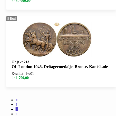
kr
30 000,00
8
Bud
Objekt 213
OL London 1948. Deltagermedalje. Bronse. Kantskade
Kvalitet: 1+/01
kr
1 700,00
«
1
2
»