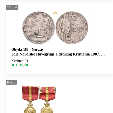
11
Bud
Objekt 188
-
Norway
3die Nordiske Havegrugs Udstilling Kristiania 1907. Sølv. 35 mm
Kvalitet: 01
kr
1 100,00
9
Bud