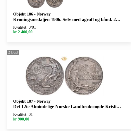
Objekt 186
-
Norway
Kroningsmedaljen 1906. Sølv med agraff og bånd. 29 mm. Kantskade/edge nick
Kvalitet: 0/01
kr
2 400,00
2
Bud
Objekt 187
-
Norway
Det 12te Almindelige Norske Landbruksmøde Kristiania 1907. Sølv. 56 mm. Kantskade/edge nick
Kvalitet: 01
kr
900,00