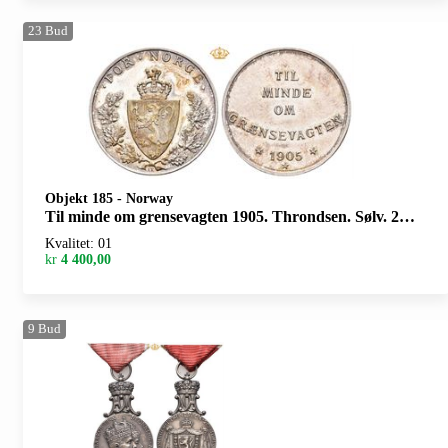
23
Bud
Objekt 185
-
Norway
Til minde om grensevagten 1905. Throndsen. Sølv. 27 mm. Riper på advers/scratches on obverse
Kvalitet: 01
kr
4 400,00
9
Bud