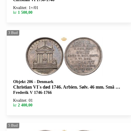
Kvalitet: 1+/01
kr
1 500,00
3
Bud
Objekt 206
-
Denmark
Christian VI`s død 1746. Arbien. Sølv. 46 mm. Små riper og kantskader/minor scratches and edge nicks
Frederik V 1746-1766
Kvalitet: 01
kr
2 400,00
5
Bud