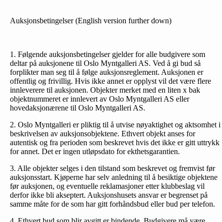
Auksjonsbetingelser (English version further down)
1. Følgende auksjonsbetingelser gjelder for alle budgivere som
deltar på auksjonene til Oslo Myntgalleri AS. Ved å gi bud så
forplikter man seg til å følge auksjonsreglement. Auksjonen er
offentlig og frivillig. Hvis ikke annet er opplyst vil det være flere
innleverere til auksjonen. Objekter merket med en liten x bak
objektnummeret er innlevert av Oslo Myntgalleri AS eller
hovedaksjonærene til Oslo Myntgalleri AS.
2. Oslo Myntgalleri er pliktig til å utvise nøyaktighet og aktsomhet i
beskrivelsen av auksjonsobjektene. Ethvert objekt anses for
autentisk og fra perioden som beskrevet hvis det ikke er gitt uttrykk
for annet. Det er ingen utløpsdato for ekthetsgarantien.
3. Alle objekter selges i den tilstand som beskrevet og fremvist før
auksjonsstart. Kjøperne har selv anledning til å besiktige objektene
før auksjonen, og eventuelle reklamasjoner etter klubbeslag vil
derfor ikke bli akseptert. Auksjonshusets ansvar er begrenset på
samme måte for de som har gitt forhåndsbud eller bud per telefon.
4. Ethvert bud som blir avgitt er bindende. Budgivere må være