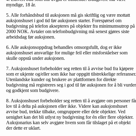
myndige, 18 år.
5. Alle forhåndsbud til auksjonen må gis skriftlig og være mottatt
auksjonshuset i god tid før auksjonen starter. Forespørsel om
budgivning på telefon aksepteres på objekter fra minimumsutrop på
2000 NOK. Avtaler om telefonbud­givning må senest gjøres siste
arbeidsdag før auksjonen.
6. Alle auksjonsoppdrag behandles omsorgsfullt, dog er ikke
auksjonshuset ansvarlige for mulige feil eller misforståelser som
skulle oppstå under auksjonen.
7. Auksjonshuset forbeholder seg retten til å avvise bud fra kjøpere
som er ukjente og/eller som ikke har oppgitt tilstrekkelige referanser
Utenlandske kunder og brukere av plattformen for direkte
budgivning må registreres seg i god til før auksjonen for å bli vurder
og godkjent som budgivere.
8. Auksjonshuset forbeholder seg retten til å avgjøre om personer få
lov til å delta på auksjonen eller ikke. Videre kan auksjonshuset
avvise bud, trekke tilbake, omgruppere eller dele objekter. Ved
uenighet kan det bli utlyst ny budgivning for én eller flere objekter.
Auksjonarius kan selv avgjøre hvem som får tilslaget på et objekt
der dette er uklart.