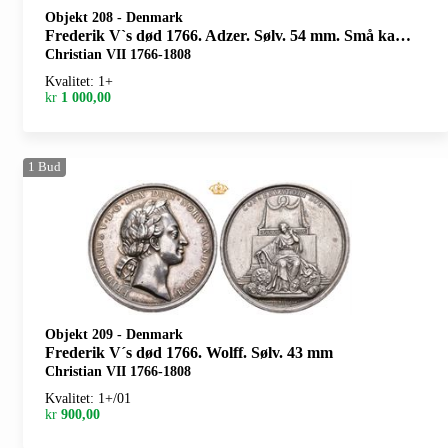
Objekt 208
-
Denmark
Frederik V`s død 1766. Adzer. Sølv. 54 mm. Små kantskader/minor edge nicks
Christian VII 1766-1808
Kvalitet: 1+
kr
1 000,00
1
Bud
Objekt 209
-
Denmark
Frederik V´s død 1766. Wolff. Sølv. 43 mm
Christian VII 1766-1808
Kvalitet: 1+/01
kr
900,00