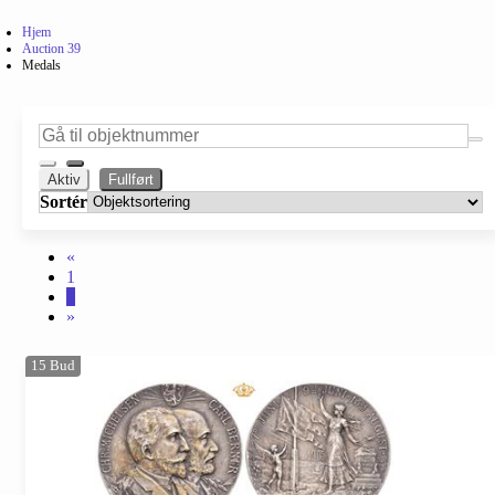
Hjem
Auction 39
Medals
Aktiv
Fullført
Sortér
«
1
2
»
15
Bud