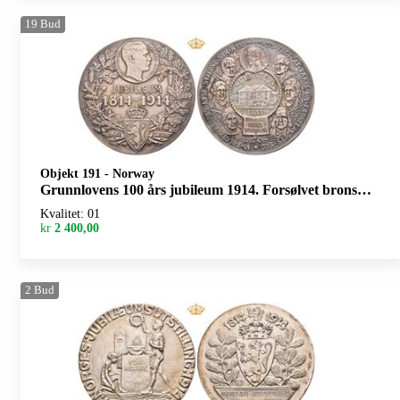
19
Bud
Objekt 191
-
Norway
Grunnlovens 100 års jubileum 1914. Forsølvet bronse. 61 mm. I originalt etui
Kvalitet: 01
kr
2 400,00
2
Bud