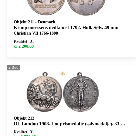
Objekt 211
-
Denmark
Kronprinsessens nedkomst 1792. Hull. Sølv. 49 mm
Christian VII 1766-1808
Kvalitet: 01
kr
2 200,00
2
Bud
Objekt 212
OL London 1908. Lot prismedalje (sølvmedalje). 33 mm med hempe i eske, deltagermedalje 50 mm med hempe og diplom 30x26 cm
Kvalitet: 01