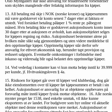
Oslo Myntgalleri står ikke ansvarlig for feiladresserte forsendelser
som skyldes manglende eller feilaktig informasjon fra kjøper.
13. All betaling må skje i NOK (norske kroner) og kjøpesummen
må være godskrevet vår konto senest 7 dager etter at faktura er
utstedt. Ved forsinket betaling påløper 1 % rente pr. påbegynt
måned. Hvis betaling ikke er godskrevet auksjonshusets konto inne
30 dager etter at auksjonen er avholdt, kan auksjonsobjektet selges
for kjøpers regning og risiko. Auksjonshuset bestemmer alene på
hvilken måte slikt salg gjennomføres og uten videre meddelelse til
den opprinnelige kjøper. Opprinnelig kjøper står derfor selv
ansvarlig for ethvert økonomisk tap, herunder tapt provisjon og
redusert salgspris. Eventuelle omkostninger i forbindelse med
inkasso og videresalg blir også belastet den opprinnelige kjøper.
14. Ved vederlag i kontanter kan vi kun motta beløp inntil kr 39.999
per kunde, jf. Hvitvaskingsloven § 4a.
15. Risikoen for kjøpet går over til kjøper ved klubbeslag, dog går
ikke eiendomsretten over til kjøper før kjøpesummen er betalt i sin
helhet. Auksjonshuset er ansvarlig for at objektene oppbevares på
forsvarlig måte inntil kjøper fysisk mottar objektene. 16. Alle norsk
mynter preget før 1538, med enkelte unntak, vil ikke kunne
eksporteres ut av landet. For budgivere som byr online vil aktuelle
objekter med denne restriksjonen være merket. Auksjonshuset er
ikke ansvarlig for sendinger sittende fast hos utenlandsk tollvesen,