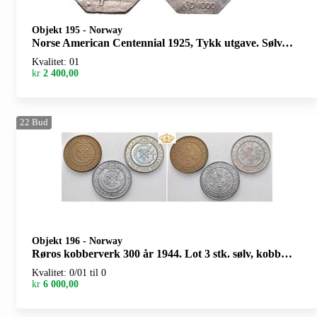
Objekt 195
-
Norway
Norse American Centennial 1925, Tykk utgave. Sølv. 30 mm
Kvalitet: 01
kr
2 400,00
22
Bud
Objekt 196
-
Norway
Røros kobberverk 300 år 1944. Lot 3 stk. sølv, kobber og zink. 31 mm
Kvalitet: 0/01 til 0
kr
6 000,00