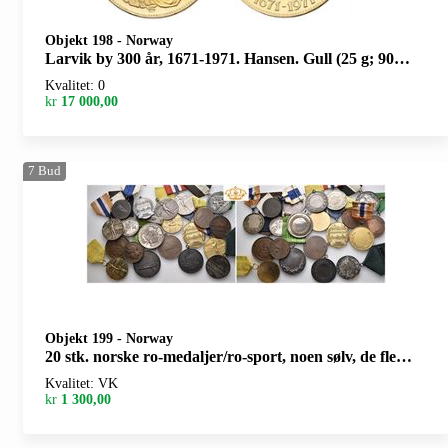
Objekt 198
-
Norway
Larvik by 300 år, 1671-1971. Hansen. Gull (25 g; 900/1000). 31 mm. I originalt etui og med garantibevis
Kvalitet: 0
kr
17 000,00
7
Bud
Objekt 199
-
Norway
20 stk. norske ro-medaljer/ro-sport, noen sølv, de fleste med bånd
Kvalitet: VK
kr
1 300,00