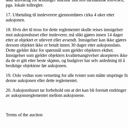
pga. lokale tollregler.
17. Utbetaling til innleverere gjennomføres cirka 4 uker etter
auksjonen.
18. Hvis det til tross for dette reglementet skulle reises inn­sigelser
mot auksjonshuset eller innleverer, må slikt gjøres innen 14 dager
etter at objektet er utlevert eller avsendt. Innsigelser kan ikke gjøres
dersom objektet ikke er betalt innen 30 dager etter auksjonsdato.
Dette gjelder ikke for spørsmål som gjelder objekters ekthet.
Innsigelser som gjelder objekters kvalitetsangivelser aksepteres ikke
da de er gitt etter beste skjønn, og budgiver har selv anledning til å
besiktige objektene før auksjonen.
19. Oslo vedtas som verneting for alle tvister som måtte utspringe fr
denne auksjonen eller dette reglementet.
20. Auksjonshuset tar forbehold om at det kan bli foretatt endringer
av auksjonsreglementet mellom auksjonene.
Terms of the auction