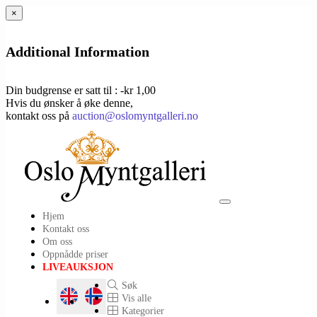
×
Additional Information
Din budgrense er satt til : -kr 1,00
Hvis du ønsker å øke denne,
kontakt oss på
auction@oslomyntgalleri.no
Toggle
Hjem
navigation
Kontakt oss
Om oss
Oppnådde priser
LIVEAUKSJON
Søk
Vis alle
Kategorier