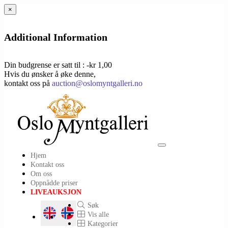
×
Additional Information
Din budgrense er satt til : -kr 1,00
Hvis du ønsker å øke denne,
kontakt oss på
auction@oslomyntgalleri.no
Toggle
Hjem
navigation
Kontakt oss
Om oss
Oppnådde priser
LIVEAUKSJON
Søk
Vis alle
Kategorier