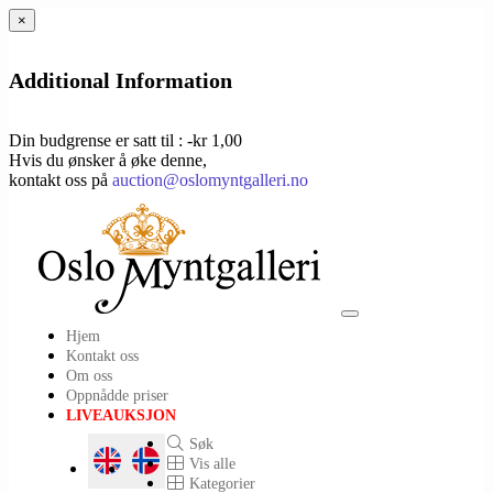
×
Additional Information
Din budgrense er satt til : -kr 1,00
Hvis du ønsker å øke denne,
kontakt oss på
auction@oslomyntgalleri.no
Toggle
Hjem
navigation
Kontakt oss
Om oss
Oppnådde priser
LIVEAUKSJON
Søk
Vis alle
Kategorier