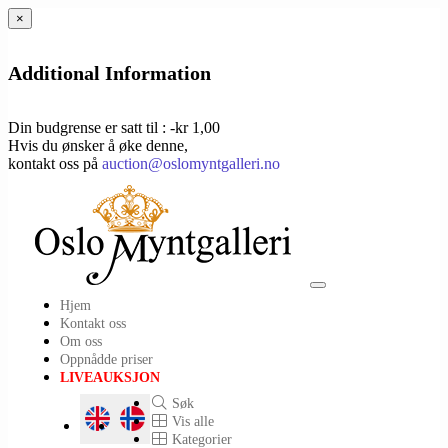
×
Additional Information
Din budgrense er satt til : -kr 1,00
Hvis du ønsker å øke denne,
kontakt oss på
auction@oslomyntgalleri.no
Toggle
Hjem
navigation
Kontakt oss
Om oss
Oppnådde priser
LIVEAUKSJON
Søk
Vis alle
Kategorier