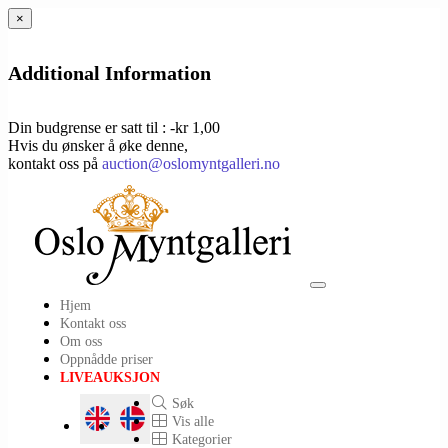
×
Additional Information
Din budgrense er satt til : -kr 1,00
Hvis du ønsker å øke denne,
kontakt oss på
auction@oslomyntgalleri.no
Toggle
Hjem
navigation
Kontakt oss
Om oss
Oppnådde priser
LIVEAUKSJON
Søk
Vis alle
Kategorier