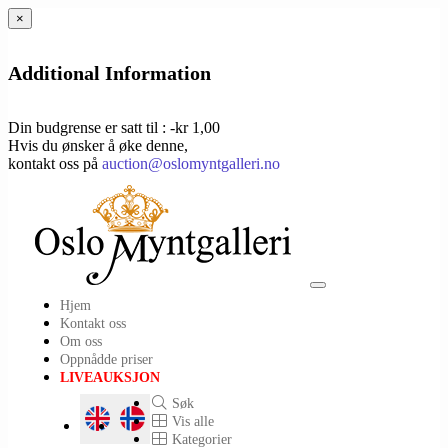
×
Additional Information
Din budgrense er satt til : -kr 1,00
Hvis du ønsker å øke denne,
kontakt oss på
auction@oslomyntgalleri.no
Toggle
Hjem
navigation
Kontakt oss
Om oss
Oppnådde priser
LIVEAUKSJON
Søk
Vis alle
Kategorier