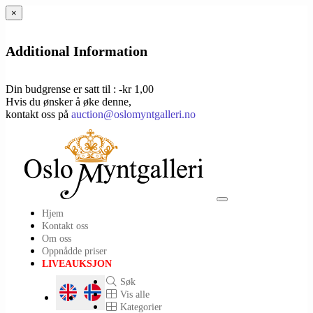
×
Additional Information
Din budgrense er satt til : -kr 1,00
Hvis du ønsker å øke denne,
kontakt oss på
auction@oslomyntgalleri.no
Toggle
Hjem
navigation
Kontakt oss
Om oss
Oppnådde priser
LIVEAUKSJON
Søk
Vis alle
Kategorier